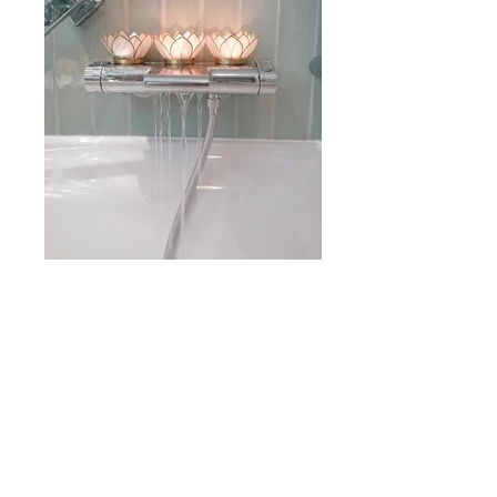
Cette salle de bain récemment rénovée est
un exemple parfait de la fusion entre
modernité et tranquillité. Le design met en
avant des carreaux vert menthe en forme
d'écailles, évoquant une ambiance marine
apaisante. Une douche à l'italienne
élégante, avec un banc intégré, et une
baignoire spacieuse sont accentuées par